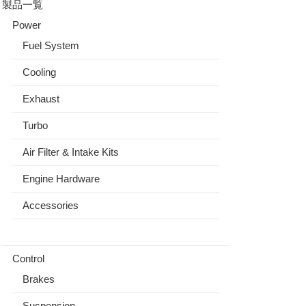
製品一覧
Power
Fuel System
Cooling
Exhaust
Turbo
Air Filter & Intake Kits
Engine Hardware
Accessories
Control
Brakes
Suspension