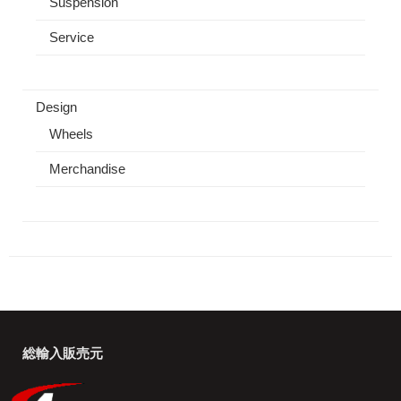
Suspension
Service
Design
Wheels
Merchandise
総輸入販売元