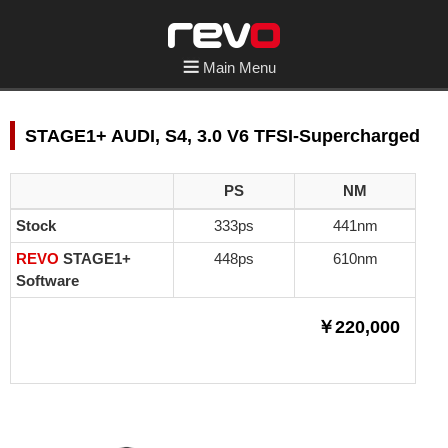
Main Menu
STAGE1+ AUDI, S4, 3.0 V6 TFSI-Supercharged
PS
NM
Stock
333ps
441nm
REVO
STAGE1+
448ps
610nm
Software
￥220,000