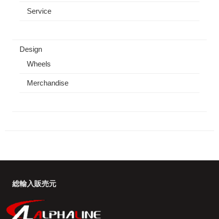
Service
Design
Wheels
Merchandise
総輸入販売元