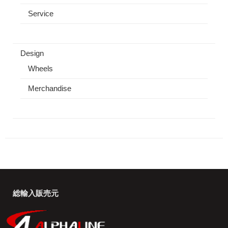
Service
Design
Wheels
Merchandise
総輸入販売元