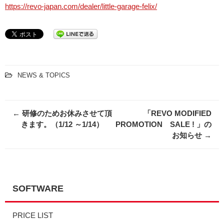
https://revo-japan.com/dealer/little-garage-felix/
NEWS & TOPICS
Post
←
研修のためお休みさせて頂
「REVO MODIFIED
navigation
きます。（1/12 ～1/14）
PROMOTION SALE ! 」の
お知らせ
→
SOFTWARE
PRICE LIST